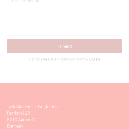
Evt. kommentar
Tilmeld
Har du allerede en Holdsport-konto?
Log på
Jysk Akademisk Fægteklub
Fenrisvej 29
8210 Aarhus V
Danmark