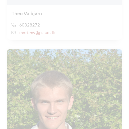
Theo Valbjørn
60828272
mortenv@ps.au.dk