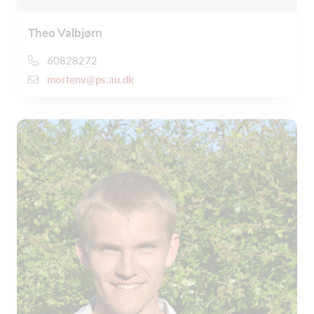
Theo Valbjørn
60828272
mortenv@ps.au.dk