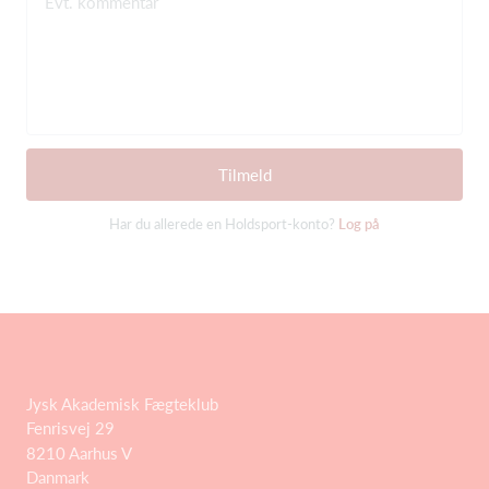
Evt. kommentar
Tilmeld
Har du allerede en Holdsport-konto?
Log på
Jysk Akademisk Fægteklub
Fenrisvej 29
8210 Aarhus V
Danmark